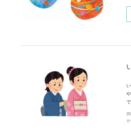
い
や
で
20
カ