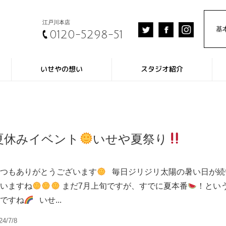
江戸川
本店
基
0120-5298-51
いせやの想い
スタジオ紹介
夏休みイベント
いせや夏祭り
つもありがとうございます
毎日ジリジリ太陽の暑い日が続
いますね
まだ7月上旬ですが、すでに夏本番
！とい
ですね
いせ...
24/7/8