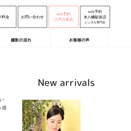
web予約
web予約
本料金
お問い合わせ
本八幡駅前店
江戸川本店
レンタル専門店
撮影の流れ
お客様の声
New arrivals
い
う感