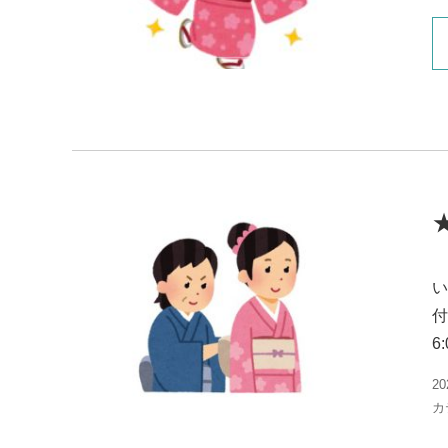
い
付
6:
20
カ