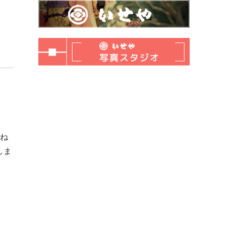
すね
しま