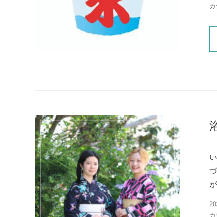
カ
い
づ
が
20
カ