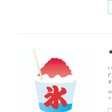
い
(
す★
20
カ