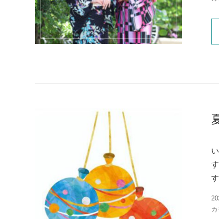
い
す
す
20
カ