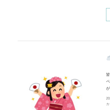
皆
ペ
が
20
カ