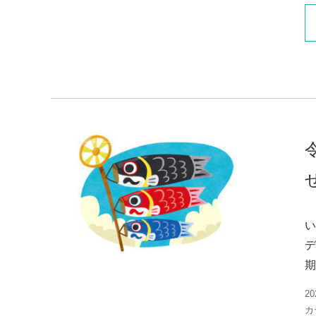
い
デ
期
20
カ