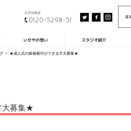
江戸川
本店
基
0120-5298-51
いせやの想い
スタジオ紹介
グ
>
★成人式の振袖着付ができる方大募集★
方大募集★